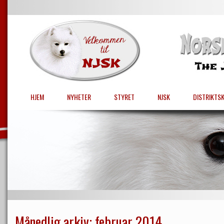
HJEM
NYHETER
STYRET
NJSK
DISTRIKTS
Månedlig arkiv:
februar 2014