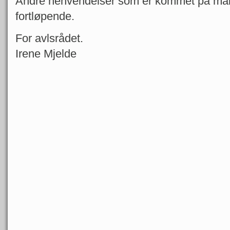
Andre henvendelser som er kommet på mail o
fortløpende.
For avlsrådet.
Irene Mjelde