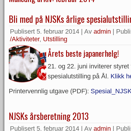
Bli med på NJSKs årlige spesialutstilli
Publisert
5. februar 2014
|
Av
admin
|
Publi
/Aktiviteter
,
Utstilling
Årets beste japanerhelg!
21. og 22. juni inviterer styret
spesialutstilling på Ål.
Klikk h
Printervennlig utgave (PDF):
Spesial_NJS
NJSKs årsberetning 2013
Publisert
5. februar 2014
|
Av
admin
|
Publi