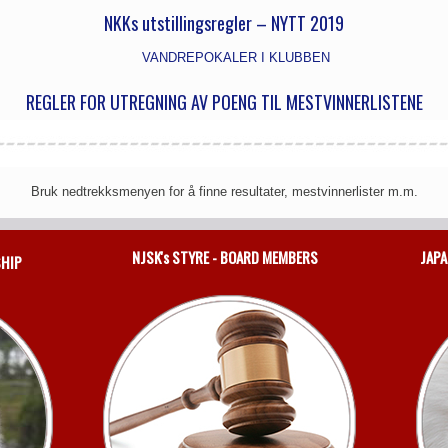
NKKs utstillingsregler – NYTT 2019
VANDREPOKALER I KLUBBEN
REGLER FOR UTREGNING AV POENG TIL MESTVINNERLISTENE
Bruk nedtrekksmenyen for å finne resultater, mestvinnerlister m.m.
NJSK's STYRE - BOARD MEMBERS
JAPA
SHIP