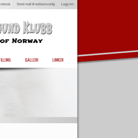
acebook
Send mail til webansvarlig
Logg inn
ILLING
GALLERI
LINKER