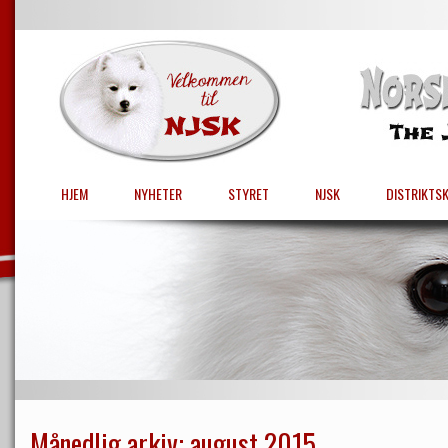
HJEM
NYHETER
STYRET
NJSK
DISTRIKTS
Månedlig arkiv:
august 2015