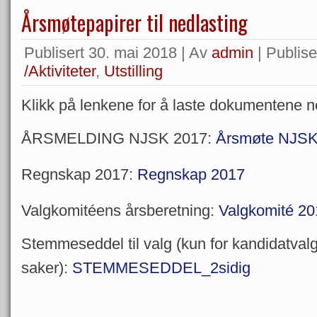
Årsmøtepapirer til nedlasting
Publisert
30. mai 2018
|
Av
admin
|
Publiser
/Aktiviteter
,
Utstilling
Klikk på lenkene for å laste dokumentene n
ÅRSMELDING NJSK 2017:
Årsmøte NJSK
Regnskap 2017:
Regnskap 2017
Valgkomitéens årsberetning:
Valgkomité 20
Stemmeseddel til valg (kun for kandidatvalg
saker):
STEMMESEDDEL_2sidig