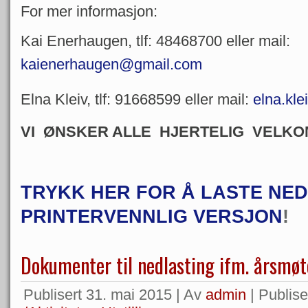
For mer informasjon:
Kai Enerhaugen, tlf: 48468700 eller mail:
kaienerhaugen@gmail.com
Elna Kleiv, tlf: 91668599 eller mail:
elna.kle
VI ØNSKER ALLE HJERTELIG VELKO
TRYKK HER FOR Å LASTE NED
PRINTERVENNLIG VERSJON
!
Dokumenter til nedlasting ifm. årsmø
Publisert
31. mai 2015
|
Av
admin
|
Publiser