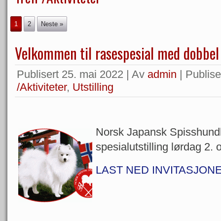
1
2
Neste »
Velkommen til rasespesial med dobbel 
Publisert
25. mai 2022
|
Av
admin
|
Publiser
/Aktiviteter
,
Utstilling
Norsk Japansk Spisshundkl
spesialutstilling lørdag 2. 
LAST NED INVITASJON