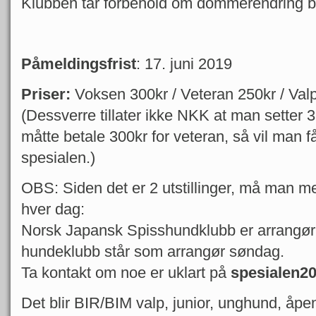
Klubben tar forbehold om dommerendring 
Påmeldingsfrist
: 17. juni 2019
Priser:
Voksen 300kr / Veteran 250kr / Val
(Dessverre tillater ikke NKK at man setter 3 
måtte betale 300kr for veteran, så vil man f
spesialen.)
OBS: Siden det er 2 utstillinger, må man me
hver dag:
Norsk Japansk Spisshundklubb er arrangør
hundeklubb står som arrangør søndag.
Ta kontakt om noe er uklart på
spesialen2
Det blir BIR/BIM valp, junior, unghund, åpe