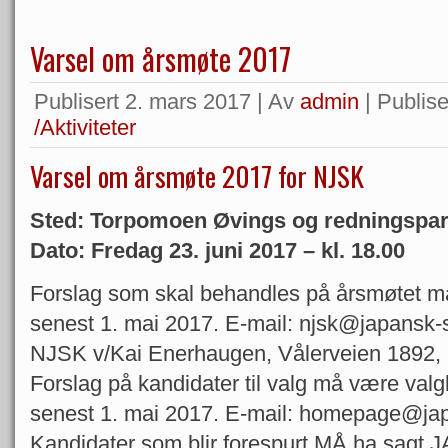
Varsel om årsmøte 2017
Publisert
2. mars 2017
|
Av
admin
|
Publiser
/Aktiviteter
Varsel om årsmøte 2017 for NJSK
Sted: Torpomoen Øvings og redningspark,
Dato: Fredag 23. juni 2017 – kl. 18.00
Forslag som skal behandles på årsmøtet må
senest 1. mai 2017. E-mail: njsk@japansk-sp
NJSK v/Kai Enerhaugen, Vålerveien 1892, 
Forslag på kandidater til valg må være val
senest 1. mai 2017. E-mail: homepage@jap
Kandidater som blir forespurt MÅ ha sagt JA 