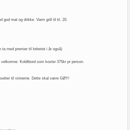
ed god mat og drikke. Varm grill til kl. 20.
n ta med premier til lotteriet i år også)
r velkomne. Koldtbord som koster 375kr pr person.
Rosetter til vinnerne. Dette skal være GØY!