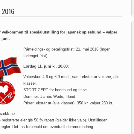
ng 2016
velkommen til spesialutstilling for japansk spisshund – valper
 juni.
Påmeldings- og betalingsfrist: 21. mai 2016 (Ingen
forlenget frist)
Lørdag 11. juni kl. 10.00:
Valpeskue 4-6 og 6-9 mnd., samt eksteriør voksne, alle
klasser.
STORT CERT for hannhund og tispe.
Dommer: James Wade, Irland
Priser: eksteriør (alle klasser): 350 kr, valper 250 kr.
ww.nkk.no
istrerte eier gis 50 % rabatt (gjelder ikke valp). Utstillingen
sregler. Det tas forbehold om eventuell dommerendring.