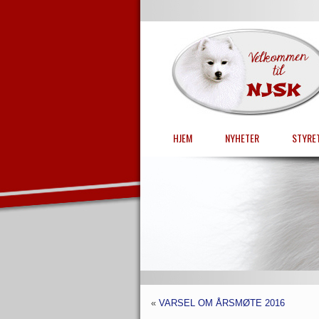
HJEM
NYHETER
STYRE
«
VARSEL OM ÅRSMØTE 2016