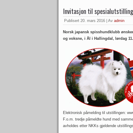
Invitasjon til spesialutstilli
Publisert
20. mars 2016
|
Av
admin
Norsk japansk spisshundklubb ønsker 
og voksne, i Ål i Hallingdal, lørdag 11.
Elektronisk påmelding til utstillingen: w
F.o.m. tredje påmeldte hund med samme reg
avholdes etter NKKs gjeldende utstilling