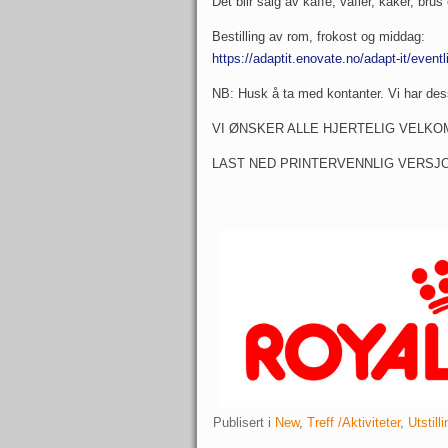
Det blir salg av kaffe, vafler, kaker, brus
Bestilling av rom, frokost og middag:
https://adaptit.enovate.no/adapt-it/e
NB: Husk å ta med kontanter. Vi har des
VI ØNSKER ALLE HJERTELIG VELKO
LAST NED PRINTERVENNLIG VERSJ
Publisert i
New
,
Treff /Aktiviteter
,
Utstilli