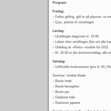
Program:
Fredag:
– Felles grilling, grill er på plassen, ta m
– Quiz, premie til vinnerlaget.
Lørdag:
– Utstillingen begynner kl. 10.00
– Lotteri etter utstillingen (fint om alle ka
– Utdeling av «Årets» rosetter fra 2015.
– Kl. 20.00 er det dommermiddag, alle e
Søndag:
– Uoffisielle konkurranser (pris kr 30.) 
Dommer: Imelda Wade
– Beste hode
– Beste bevegelse
– Beste par
– Gladeste hale
– Raskeste japaner