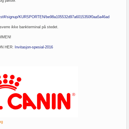
 og pølser.
ventlist#/signup/KURSPORTEN/be98a105532d97a6015350f0aa5a46ad
sverre ikke bankterminal på stedet.
MMEN!
ON HER:
Invitasjon-spesial-2016
ng