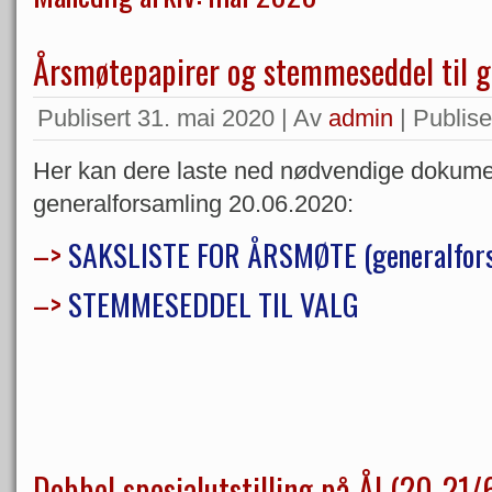
Årsmøtepapirer og stemmeseddel til g
Publisert
31. mai 2020
|
Av
admin
|
Publiser
Her kan dere laste ned nødvendige dokumen
generalforsamling 20.06.2020:
–>
SAKSLISTE FOR ÅRSMØTE (generalfor
–>
STEMMESEDDEL TIL VALG
Dobbel spesialutstilling på Ål (20-21